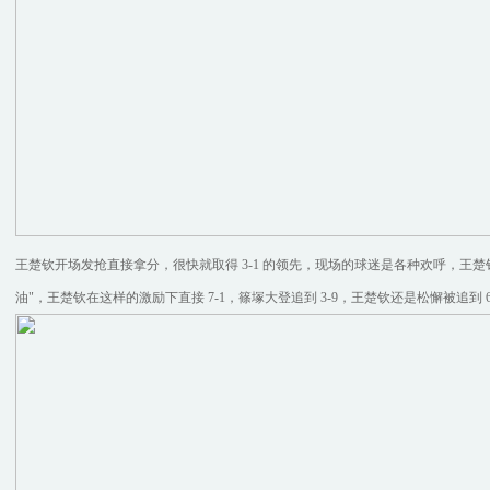
王楚钦开场发抢直接拿分，很快就取得 3-1 的领先，现场的球迷是各种欢呼，王楚钦
油"，王楚钦在这样的激励下直接 7-1，篠塚大登追到 3-9，王楚钦还是松懈被追到 6-1