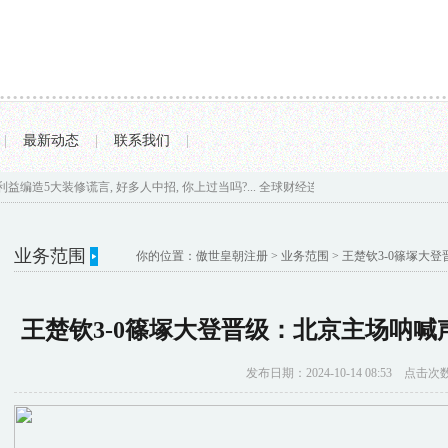
|
最新动态
|
联系我们
|
大装修谎言, 好多人中招, 你上过当吗?...
全球财经连线｜2024中国经济“半年报”：GD
业务范围
你的位置：
傲世皇朝注册
>
业务范围
> 王楚钦3-0篠塚大
王楚钦3-0篠塚大登晋级：北京主场呐喊
发布日期：2024-10-14 08:53 点击次