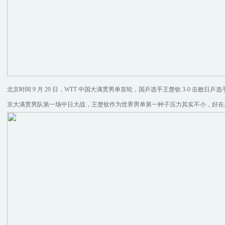
北京时间 9 月 29 日，WTT 中国大满贯男单首轮，国乒选手王楚钦 3-0 击败日乒选手
京大满贯男队第一场中日大战，王楚钦作为世界男单第一种子压力其实不小，好在