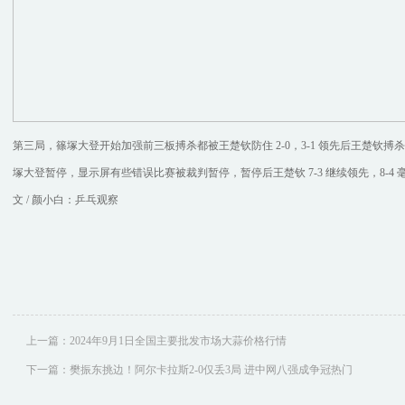
第三局，篠塚大登开始加强前三板搏杀都被王楚钦防住 2-0，3-1 领先后王楚钦搏杀失误 
塚大登暂停，显示屏有些错误比赛被裁判暂停，暂停后王楚钦 7-3 继续领先，8-4 毫
文 / 颜小白：乒乓观察
上一篇：
2024年9月1日全国主要批发市场大蒜价格行情
下一篇：
樊振东挑边！阿尔卡拉斯2-0仅丢3局 进中网八强成争冠热门