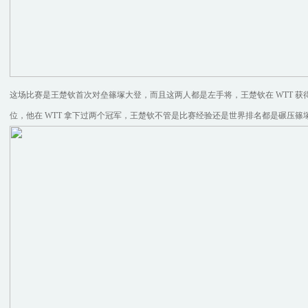
这场比赛是王楚钦首次对垒篠塚大登，而且这两人都是左手将，王楚钦在 WTT 获得过 
位，他在 WTT 拿下过两个冠军，王楚钦不管是比赛经验还是世界排名都是碾压篠