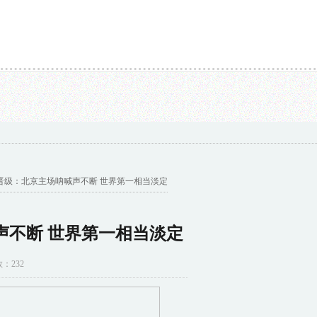
P同比增长5%，外贸数据表现亮眼...
鲍威尔“鹰”气侧漏，白银暴跌近3%至一个月低位！
登晋级：北京主场呐喊声不断 世界第一相当淡定
声不断 世界第一相当淡定
数：232