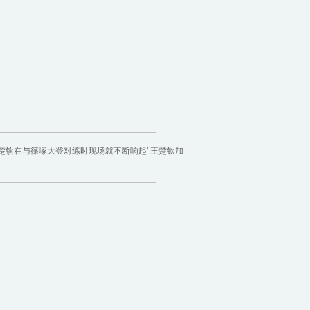
楚钦在与篠塚大登对练时现场就不断响起"王楚钦加