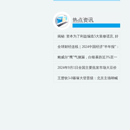
热点资讯
揭秘: 资本为了利益编造5大装修谎言, 好
多人中招, 你上过当吗?
全球财经连线｜2024中国经济“半年报”：
GDP同比增长5%，外贸数据表现亮眼
鲍威尔“鹰”气侧漏，白银暴跌近3%至一
个月低位！分析师：或仍有逾43%下跌空间
2024年9月1日全国主要批发市场大豆价
格行情
王楚钦3-0篠塚大登晋级：北京主场呐喊
声不断 世界第一相当淡定