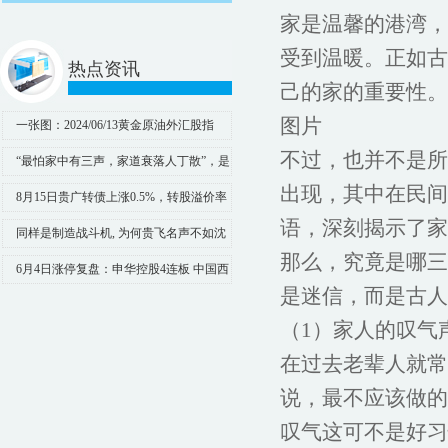
家是温馨的港湾，
受到温暖。正如古
热点资讯
己的家的重要性。
图片
一张图：2024/06/13黄金原油外汇股指
&quot;枢纽点+多空占比&quot;
不过，也并不是所
“最怕家中有三声，家道衰落人丁散”，是
哪三声？并非迷信！
出现，其中在民间
8月15日贵广转债上涨0.5%，转股溢价率
语，深刻揭示了家
10.17%
同样是制造战斗机, 为何贵飞名声不如沈
那么，究竟是哪三
飞、成飞? 是该说出真相了
6月4日涨停复盘：申华控股4连板 中国西
是迷信，而是古人
电涨停
（1）家人的叹气
在过去老辈人就常
说，最不应该做的
叹气这可不是好习