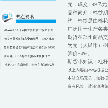
元，成交1.99亿
品种简介：棉纱期
热点资讯
约。棉纱是由棉花
广泛用于生产各类
2024年9月1日全国主要批发市场大米价
期货在郑州商品交
格行情
40岁当县长的靳东受贿细节：100万现金
为元（人民币）/
藏床底
贵州芯柏橡塑科技有限公司被罚款 10000
算价±4%。
元
崔永熙：CBA有些外援不比夏联球员
期货小知识：杠杆
差，跟他们对位让我有提升
[小炮APP]竞彩情报：纽卡主力边锋戈登
以上内容由本站根据公开信
红牌停赛
本站立场无关，如数
资有风险，请谨慎决